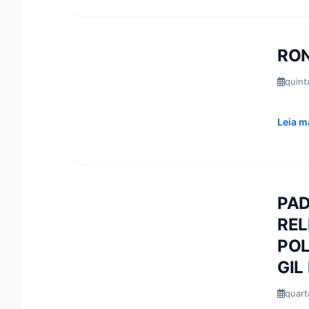
RON
quint
Leia m
PAD
REL
POL
GIL
quart