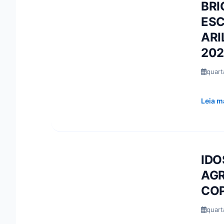
BRI
ES
ARI
202
quart
Leia m
IDO
AGR
CO
quart