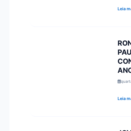
Leia m
RON
PAU
CON
ANO
quart
Leia m