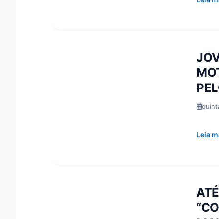
JOV
MOT
PEL
quint
Leia m
ATÉ
“CO