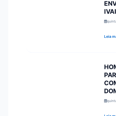
ENV
IVA
quint
Leia m
HOM
PA
COM
DO
quint
Leia m