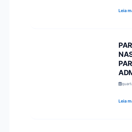
Leia m
PAR
NAS
PAR
ADM
quart
Leia m