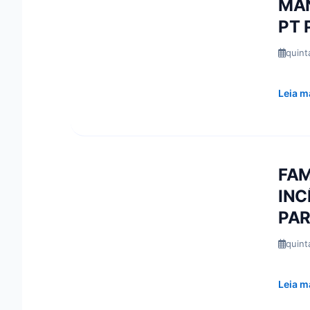
MAN
PT 
quint
Leia m
FAM
INC
PA
quint
Leia m