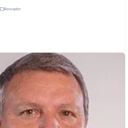
á
Roncador