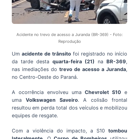
Acidente no trevo de acesso a Juranda (BR-369) - Foto:
Reprodução
Um
acidente de trânsito
foi registrado no início
da tarde desta
quarta-feira (21)
na
BR-369
,
nas imediações do
trevo de acesso a Juranda
,
no Centro-Oeste do Paraná.
A ocorrência envolveu uma
Chevrolet S10
e
uma
Volkswagen Saveiro
. A colisão frontal
resultou em perda total dos veículos e mobilizou
equipes de resgate.
Com a violência do impacto, a S10
tombou
lateralmente
. O
Corpo de Bombeiros
utilizou