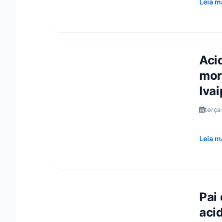
Leia m
Aci
mor
Iva
terça
Leia m
Pai 
aci