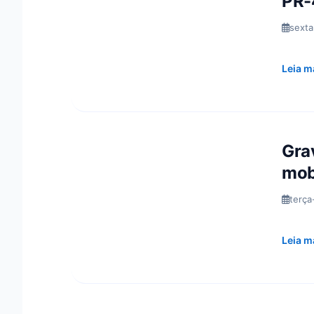
PR-
sexta
Leia m
Gra
mob
terça
Leia m