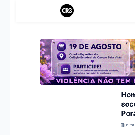
Hom
soc
Por
terça