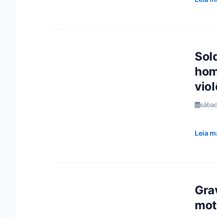
Sol
hom
vio
sábad
Leia m
Gra
mot