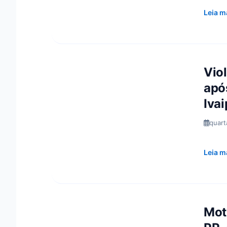
Leia m
Vio
apó
Iva
quart
Leia m
Mot