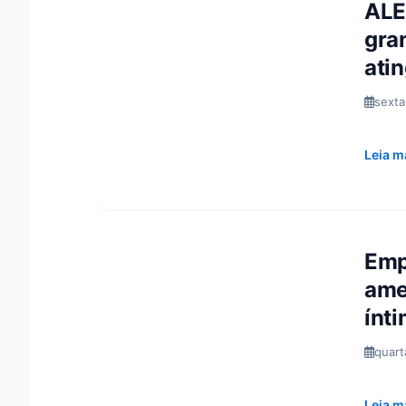
ALE
gra
atin
sexta
Leia m
Emp
ame
ínt
quart
Leia m