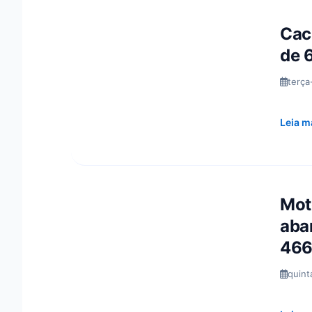
Cac
de 6
terça
Leia m
Mot
aba
466
quint