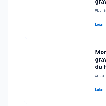
gra
domin
Leia m
Mor
gra
do I
quart
Leia m