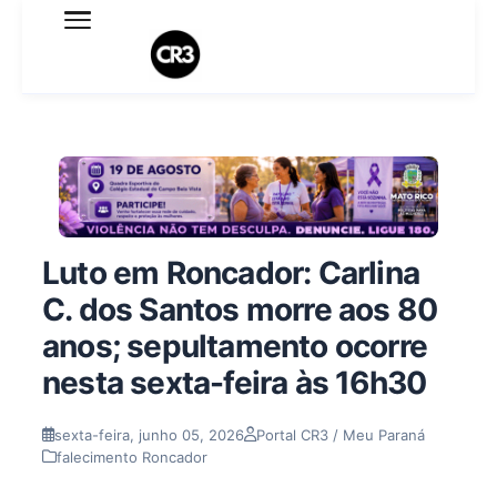
Expediente
Política de Privacidade
Termo de Uso
Sobre o blog
Luto em Roncador: Carlina
C. dos Santos morre aos 80
anos; sepultamento ocorre
nesta sexta-feira às 16h30
sexta-feira, junho 05, 2026
Portal CR3 / Meu Paraná
falecimento Roncador