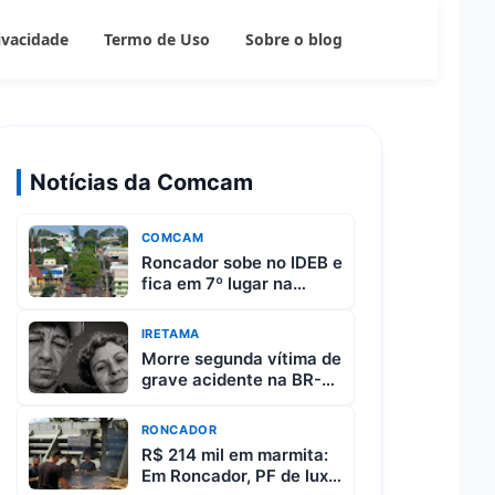
rivacidade
Termo de Uso
Sobre o blog
Notícias da Comcam
COMCAM
Roncador sobe no IDEB e
fica em 7º lugar na
região da Comcam
IRETAMA
Morre segunda vítima de
grave acidente na BR-
487 entre Iretama e
Luiziana
RONCADOR
R$ 214 mil em marmita:
Em Roncador, PF de luxo