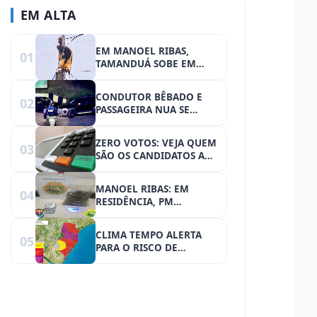
EM ALTA
EM MANOEL RIBAS,
01
TAMANDUÁ SOBE EM
POSTE DE ENERGIA
ELÉTRICA E PRECISOU SER
CONDUTOR BÊBADO E
02
RESGATADO
PASSAGEIRA NUA SE
ENVOLVEM EM ACIDENTE
NA BR-277
ZERO VOTOS: VEJA QUEM
03
SÃO OS CANDIDATOS A
VEREADOR DE
RONCADOR QUE NEM
MANOEL RIBAS: EM
04
SEQUER VOTARAM NELES
RESIDÊNCIA, PM
MESMOS
ENCONTRA DROGAS.
DOIS FORAM PRESOS
CLIMA TEMPO ALERTA
05
PARA O RISCO DE
TEMPORAIS NO PARANÁ