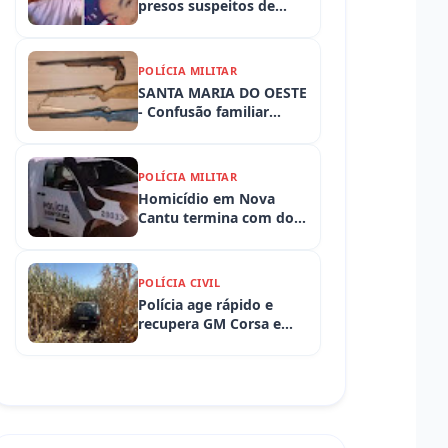
presos suspeitos de
tortura e morte de
criança de 3 anos
POLÍCIA MILITAR
SANTA MARIA DO OESTE
- Confusão familiar
termina com prisão por
ameaça, embriaguez ao
volante e armas
POLÍCIA MILITAR
apreendidas
Homicídio em Nova
Cantu termina com dois
presos em flagrante
POLÍCIA CIVIL
Polícia age rápido e
recupera GM Corsa e
Toyota Hilux levados de
propriedades rurais em
Iretama (PR)