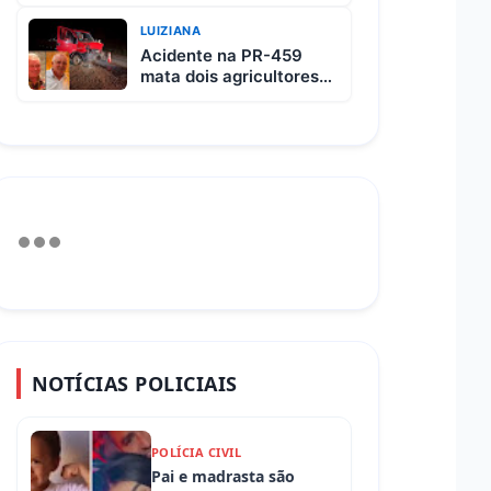
custa R$ 65 e vem com
3 carnes
LUIZIANA
Acidente na PR-459
mata dois agricultores
após colisão entre
picape e caminhão
NOTÍCIAS POLICIAIS
POLÍCIA CIVIL
Pai e madrasta são