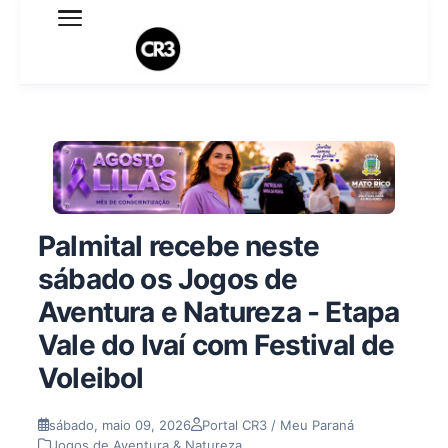
Expediente
Política de Privacidade
Termo de Uso
Sobre o blog
Palmital recebe neste
sábado os Jogos de
Aventura e Natureza - Etapa
Vale do Ivaí com Festival de
Voleibol
sábado, maio 09, 2026
Portal CR3 / Meu Paraná
Jogos de Aventura & Natureza