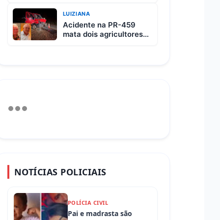
custa R$ 65 e vem com
3 carnes
LUIZIANA
Acidente na PR-459
mata dois agricultores
após colisão entre
picape e caminhão
NOTÍCIAS POLICIAIS
POLÍCIA CIVIL
Pai e madrasta são