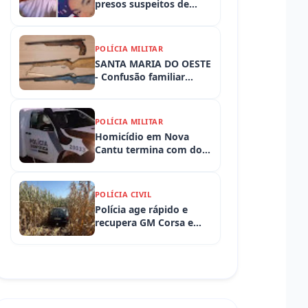
presos suspeitos de
tortura e morte de
criança de 3 anos
POLÍCIA MILITAR
SANTA MARIA DO OESTE
- Confusão familiar
termina com prisão por
ameaça, embriaguez ao
volante e armas
POLÍCIA MILITAR
apreendidas
Homicídio em Nova
Cantu termina com dois
presos em flagrante
POLÍCIA CIVIL
Polícia age rápido e
recupera GM Corsa e
Toyota Hilux levados de
propriedades rurais em
Iretama (PR)