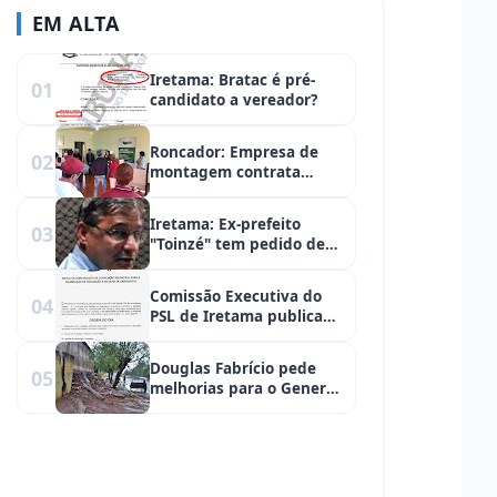
EM ALTA
Iretama: Bratac é pré-
01
candidato a vereador?
Roncador: Empresa de
02
montagem contrata
roncadorenses
Iretama: Ex-prefeito
03
"Toinzé" tem pedido de
liminar indeferido!
Comissão Executiva do
04
PSL de Iretama publica
edital de sua Convenção
Municipal
Douglas Fabrício pede
05
melhorias para o General
Carneiro