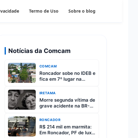
rivacidade
Termo de Uso
Sobre o blog
Notícias da Comcam
COMCAM
Roncador sobe no IDEB e
fica em 7º lugar na
região da Comcam
IRETAMA
Morre segunda vítima de
grave acidente na BR-
487 entre Iretama e
Luiziana
RONCADOR
R$ 214 mil em marmita:
Em Roncador, PF de luxo