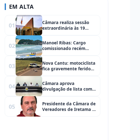
EM ALTA
Câmara realiza sessão
01
extraordinária às 19
horas para votação em
segundo do Projeto que
Manoel Ribas: Cargo
02
pode constatar “fura fila”
comissionado recém
contratado, de férias em
Natal. Pode isso
Nova Cantu: motociclista
03
produção?
fica gravemente ferido
em acidente
Câmara aprova
04
divulgação de lista com
nomes de pessoas
vacinadas contra a
Presidente da Câmara de
05
COVID-19
Vereadores de Iretama é
internado na UTI com
Covid-19