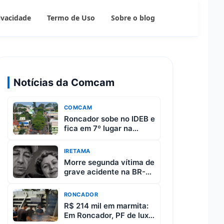
rivacidade
Termo de Uso
Sobre o blog
Notícias da Comcam
COMCAM
Roncador sobe no IDEB e
fica em 7º lugar na
região da Comcam
IRETAMA
Morre segunda vítima de
grave acidente na BR-
487 entre Iretama e
Luiziana
RONCADOR
R$ 214 mil em marmita:
Em Roncador, PF de luxo