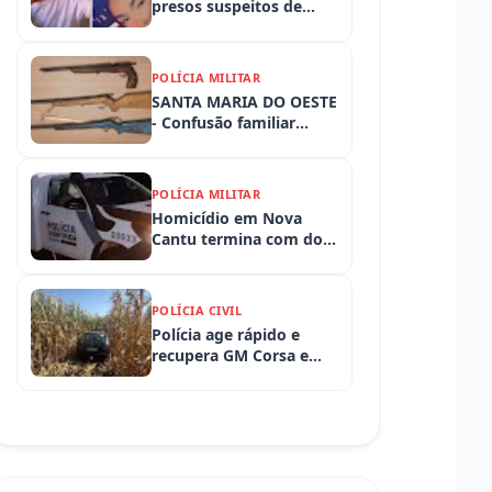
presos suspeitos de
tortura e morte de
criança de 3 anos
POLÍCIA MILITAR
SANTA MARIA DO OESTE
- Confusão familiar
termina com prisão por
ameaça, embriaguez ao
volante e armas
POLÍCIA MILITAR
apreendidas
Homicídio em Nova
Cantu termina com dois
presos em flagrante
POLÍCIA CIVIL
Polícia age rápido e
recupera GM Corsa e
Toyota Hilux levados de
propriedades rurais em
Iretama (PR)