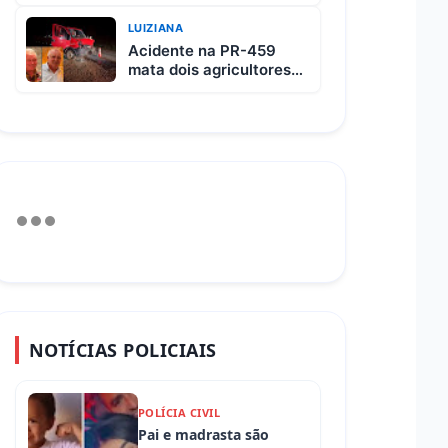
custa R$ 65 e vem com
3 carnes
LUIZIANA
Acidente na PR-459
mata dois agricultores
após colisão entre
picape e caminhão
NOTÍCIAS POLICIAIS
POLÍCIA CIVIL
Pai e madrasta são