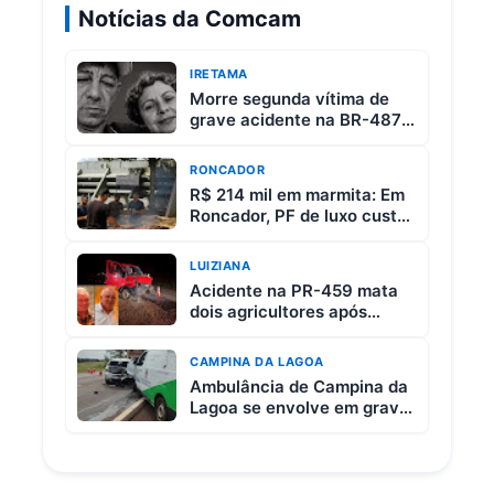
Notícias da Comcam
IRETAMA
Morre segunda vítima de
grave acidente na BR-487
entre Iretama e Luiziana
RONCADOR
R$ 214 mil em marmita: Em
Roncador, PF de luxo custa
R$ 65 e vem com 3 carnes
LUIZIANA
Acidente na PR-459 mata
dois agricultores após
colisão entre picape e
caminhão
CAMPINA DA LAGOA
Ambulância de Campina da
Lagoa se envolve em grave
acidente na BR-369 entre
Campo Mourão e Mamborê