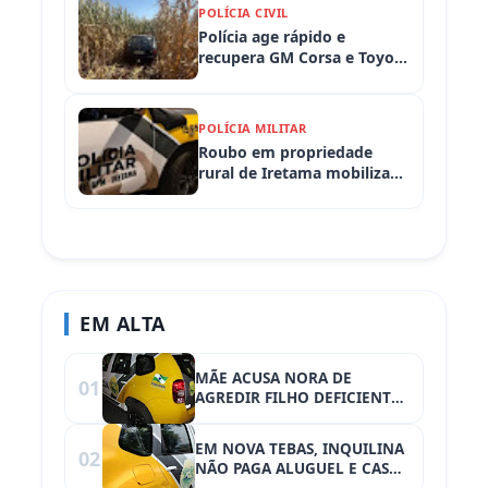
POLÍCIA CIVIL
Polícia age rápido e
recupera GM Corsa e Toyota
Hilux levados de
propriedades rurais em
Iretama (PR)
POLÍCIA MILITAR
Roubo em propriedade
rural de Iretama mobiliza
equipes policiais em
Iretama (PR)
EM ALTA
MÃE ACUSA NORA DE
01
AGREDIR FILHO DEFICIENTE
EM NOVA TEBAS
EM NOVA TEBAS, INQUILINA
02
NÃO PAGA ALUGUEL E CASO