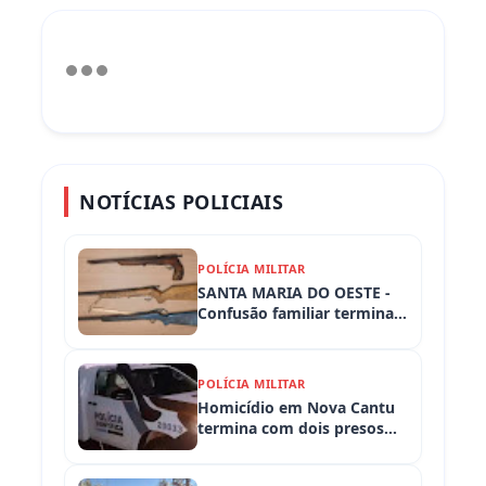
NOTÍCIAS POLICIAIS
POLÍCIA MILITAR
SANTA MARIA DO OESTE -
Confusão familiar termina
com prisão por ameaça,
embriaguez ao volante e
armas apreendidas
POLÍCIA MILITAR
Homicídio em Nova Cantu
termina com dois presos
em flagrante