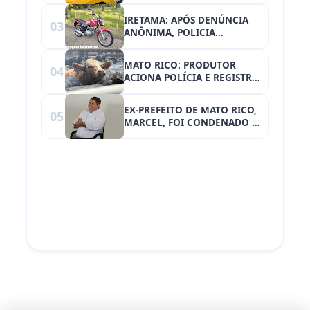
VAI PARAR NA POLÍCIA
IRETAMA: APÓS DENÚNCIA
03
ANÔNIMA, POLICIA
RECUPERA MOTOCICLETA
FURTADA
MATO RICO: PRODUTOR
04
ACIONA POLÍCIA E REGISTRA
TENTATIVA DE FURTO DE
ANIMAIS
EX-PREFEITO DE MATO RICO,
05
MARCEL, FOI CONDENADO À
SUSPENSÃO DOS DIREITOS
POLÍTICOS POR 4 ANOS