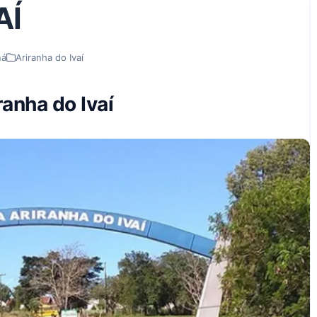
AÍ
ná
Ariranha do Ivaí
ranha do Ivaí