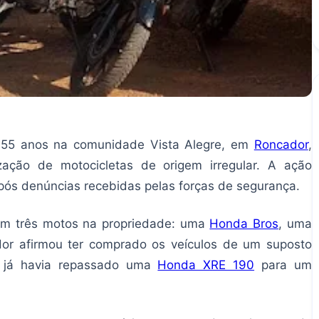
5 anos na comunidade Vista Alegre, em
Roncador
,
zação de motocicletas de origem irregular. A ação
 após denúncias recebidas pelas forças de segurança.
aram três motos na propriedade: uma
Honda Bros
, uma
or afirmou ter comprado os veículos de um suposto
 já havia repassado uma
Honda XRE 190
para um