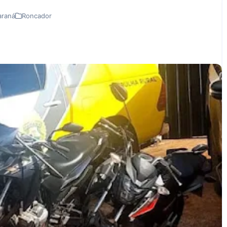
araná
Roncador