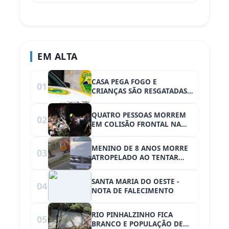
propriedades rurais em
Iretama (PR)
EM ALTA
CASA PEGA FOGO E
01
CRIANÇAS SÃO RESGATADAS
SOZINHAS EM GUARAPUAVA
(PR)
QUATRO PESSOAS MORREM
02
EM COLISÃO FRONTAL NA
PR-369. CRIANÇA DE 6 ANOS
FICA GRAVEMENTE FERIDA
MENINO DE 8 ANOS MORRE
03
ATROPELADO AO TENTAR
BUSCAR PIPA EM RODOVIA
NO PARANÁ
SANTA MARIA DO OESTE -
04
NOTA DE FALECIMENTO
" alt="
RIO PINHALZINHO FICA
05
SANTA
BRANCO E POPULAÇÃO DE