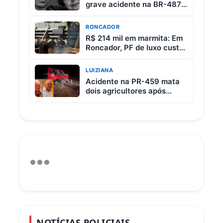
grave acidente na BR-487
entre Iretama e Luiziana
RONCADOR
R$ 214 mil em marmita: Em
Roncador, PF de luxo custa
R$ 65 e vem com 3 carnes
LUIZIANA
Acidente na PR-459 mata
dois agricultores após
colisão entre picape e
caminhão
NOTÍCIAS POLICIAIS