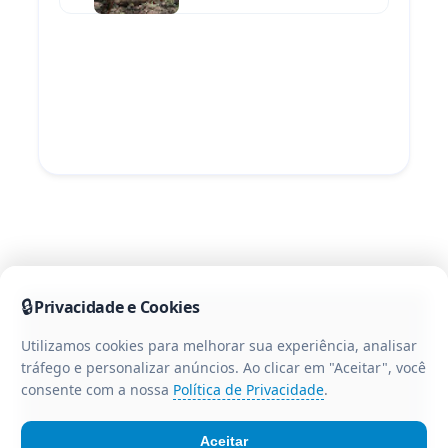
IRETAMA QUESTIONA O
MARIA DO
MOTIVO
OESTE -
NOTA DE
FALECIMENTO
"
loading="lazy"
fetchpriority="auto"
decoding="async"
width="85"
height="65">
🔒
Privacidade e Cookies
Utilizamos cookies para melhorar sua experiência, analisar
tráfego e personalizar anúncios. Ao clicar em "Aceitar", você
consente com a nossa
Política de Privacidade
.
Aceitar