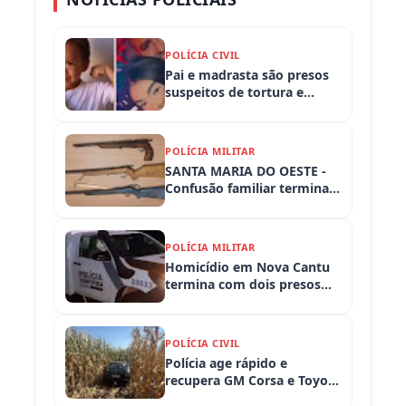
POLÍCIA CIVIL
Pai e madrasta são presos
suspeitos de tortura e
morte de criança de 3 anos
POLÍCIA MILITAR
SANTA MARIA DO OESTE -
Confusão familiar termina
com prisão por ameaça,
embriaguez ao volante e
armas apreendidas
POLÍCIA MILITAR
Homicídio em Nova Cantu
termina com dois presos
em flagrante
POLÍCIA CIVIL
Polícia age rápido e
recupera GM Corsa e Toyota
Hilux levados de