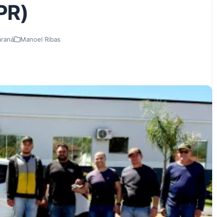
PR)
araná
Manoel Ribas