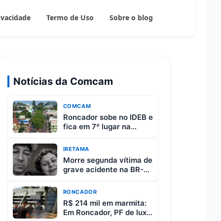
rivacidade
Termo de Uso
Sobre o blog
Notícias da Comcam
COMCAM
Roncador sobe no IDEB e
fica em 7º lugar na
região da Comcam
IRETAMA
Morre segunda vítima de
grave acidente na BR-
487 entre Iretama e
Luiziana
RONCADOR
R$ 214 mil em marmita:
Em Roncador, PF de luxo