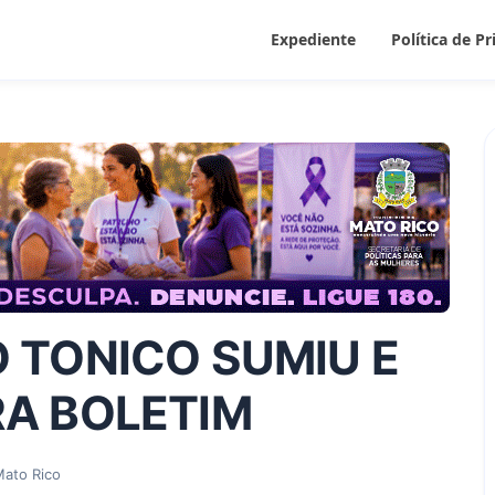
Expediente
Política de P
O TONICO SUMIU E
RA BOLETIM
ato Rico