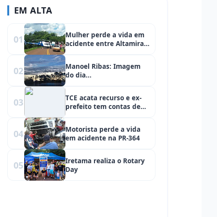
EM ALTA
Mulher perde a vida em
01
acidente entre Altamira
do Paraná e Campina da
Lagoa
Manoel Ribas: Imagem
02
do dia...
TCE acata recurso e ex-
03
prefeito tem contas de
convênio aprovadas
" alt="TCE
Motorista perde a vida
04
acata
em acidente na PR-364
recurso e
ex-prefeito
Iretama realiza o Rotary
05
Day
tem contas
de
convênio
aprovadas"