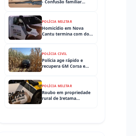
- Confusão familiar
termina com prisão por
ameaça, embriaguez ao
volante e armas
POLÍCIA MILITAR
apreendidas
Homicídio em Nova
Cantu termina com dois
presos em flagrante
POLÍCIA CIVIL
Polícia age rápido e
recupera GM Corsa e
Toyota Hilux levados de
propriedades rurais em
Iretama (PR)
POLÍCIA MILITAR
Roubo em propriedade
rural de Iretama
mobiliza equipes
policiais em Iretama
(PR)