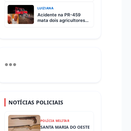
custa R$ 65 e vem com
3 carnes
LUIZIANA
Acidente na PR-459
mata dois agricultores
após colisão entre
picape e caminhão
NOTÍCIAS POLICIAIS
POLÍCIA MILITAR
SANTA MARIA DO OESTE