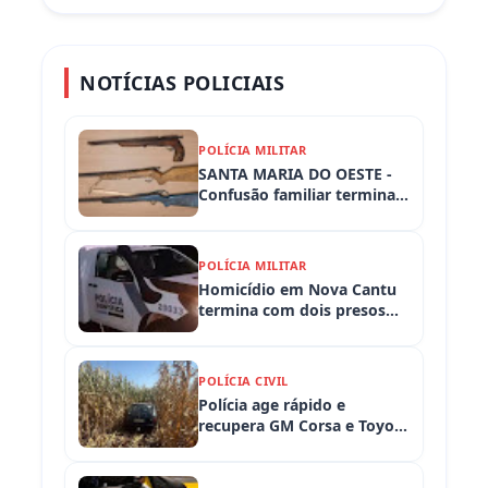
NOTÍCIAS POLICIAIS
POLÍCIA MILITAR
SANTA MARIA DO OESTE -
Confusão familiar termina
com prisão por ameaça,
embriaguez ao volante e
armas apreendidas
POLÍCIA MILITAR
Homicídio em Nova Cantu
termina com dois presos
em flagrante
POLÍCIA CIVIL
Polícia age rápido e
recupera GM Corsa e Toyota
Hilux levados de
propriedades rurais em
Iretama (PR)