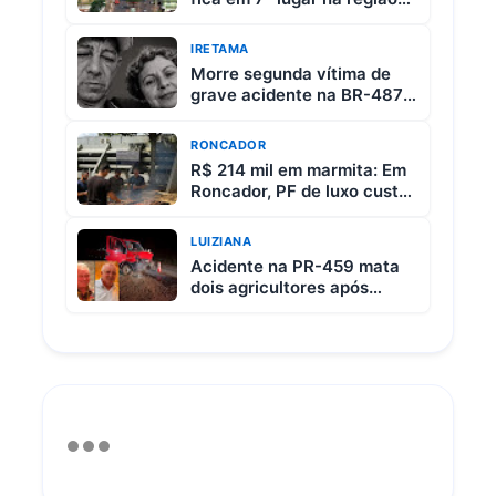
da Comcam
IRETAMA
Morre segunda vítima de
grave acidente na BR-487
entre Iretama e Luiziana
RONCADOR
R$ 214 mil em marmita: Em
Roncador, PF de luxo custa
R$ 65 e vem com 3 carnes
LUIZIANA
Acidente na PR-459 mata
dois agricultores após
colisão entre picape e
caminhão