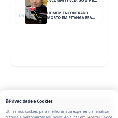
INCOMPETÊNCIA DO STF EM
JULGAMENTO DA TRAMA
GOLPISTA
HOMEM ENCONTRADO
05
MORTO EM PITANGA ERA
INVESTIGADO POR ESTUPRO
DE VULNERÁVEL EM
GUARATUBA-PR
🔒
Privacidade e Cookies
Utilizamos cookies para melhorar sua experiência, analisar
tráfego e personalizar anúncios. Ao clicar em "Aceitar", você