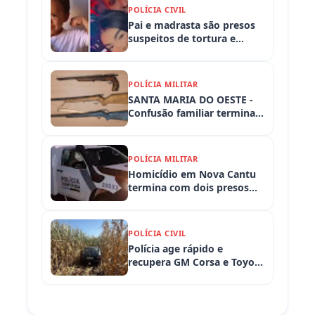
POLÍCIA CIVIL
Pai e madrasta são presos
suspeitos de tortura e
morte de criança de 3 anos
POLÍCIA MILITAR
SANTA MARIA DO OESTE -
Confusão familiar termina
com prisão por ameaça,
embriaguez ao volante e
armas apreendidas
POLÍCIA MILITAR
Homicídio em Nova Cantu
termina com dois presos
em flagrante
POLÍCIA CIVIL
Polícia age rápido e
recupera GM Corsa e Toyota
Hilux levados de
propriedades rurais em
Iretama (PR)