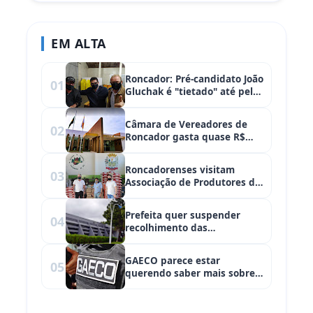
EM ALTA
Roncador: Pré-candidato João
01
Gluchak é "tietado" até pelos
adversários
Câmara de Vereadores de
02
Roncador gasta quase R$
400,00 somente com fatura
de telefone
Roncadorenses visitam
03
Associação de Produtores de
Corumbataí do Sul
Prefeita quer suspender
04
recolhimento das
contribuições
previdenciárias, mas gasta
GAECO parece estar
05
mais de meio milhão em
querendo saber mais sobre
combustível
possíveis irregularidades na
Saúde de Roncador