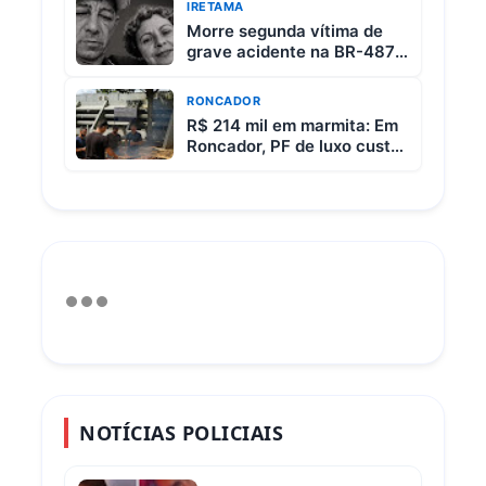
IRETAMA
Morre segunda vítima de
grave acidente na BR-487
entre Iretama e Luiziana
RONCADOR
R$ 214 mil em marmita: Em
Roncador, PF de luxo custa
R$ 65 e vem com 3 carnes
NOTÍCIAS POLICIAIS