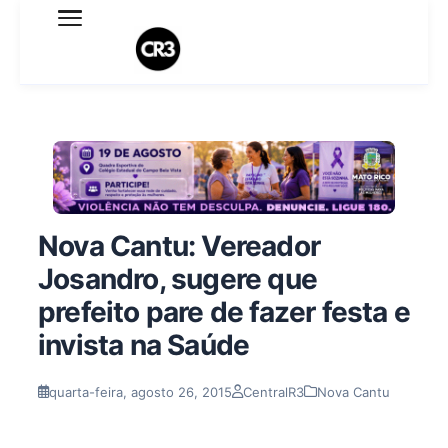
Expediente
Política de Privacidade
Termo de Uso
Sobre o blog
Nova Cantu: Vereador
Josandro, sugere que
prefeito pare de fazer festa e
invista na Saúde
quarta-feira, agosto 26, 2015
CentralR3
Nova Cantu