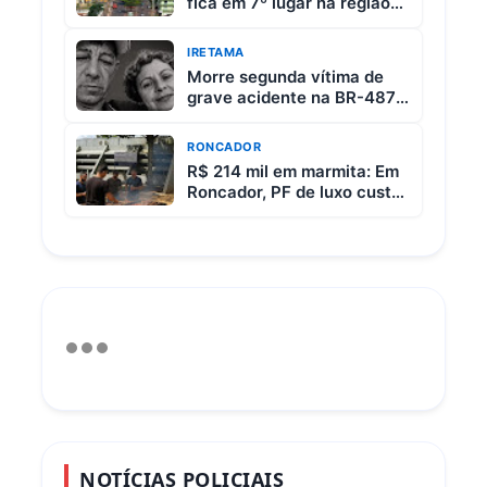
fica em 7º lugar na região
da Comcam
IRETAMA
Morre segunda vítima de
grave acidente na BR-487
entre Iretama e Luiziana
RONCADOR
R$ 214 mil em marmita: Em
Roncador, PF de luxo custa
R$ 65 e vem com 3 carnes
NOTÍCIAS POLICIAIS