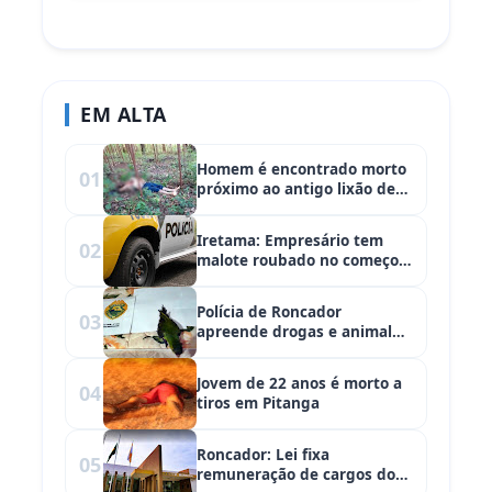
propriedades rurais em
Iretama (PR)
EM ALTA
Homem é encontrado morto
01
próximo ao antigo lixão de
Iretama
Iretama: Empresário tem
02
malote roubado no começo
da semana
Polícia de Roncador
03
apreende drogas e animal
silvestre
Jovem de 22 anos é morto a
04
tiros em Pitanga
Roncador: Lei fixa
05
remuneração de cargos do