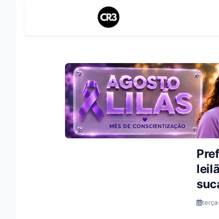
Pref
leil
suc
terça