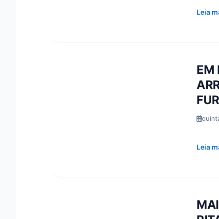
Leia m
EM 
ARR
FU
quint
Leia m
MAI