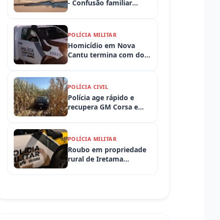
- Confusão familiar
termina com prisão por
ameaça, embriaguez ao
volante e armas
POLÍCIA MILITAR
apreendidas
Homicídio em Nova
Cantu termina com dois
presos em flagrante
POLÍCIA CIVIL
Polícia age rápido e
recupera GM Corsa e
Toyota Hilux levados de
propriedades rurais em
Iretama (PR)
POLÍCIA MILITAR
Roubo em propriedade
rural de Iretama
mobiliza equipes
policiais em Iretama
(PR)