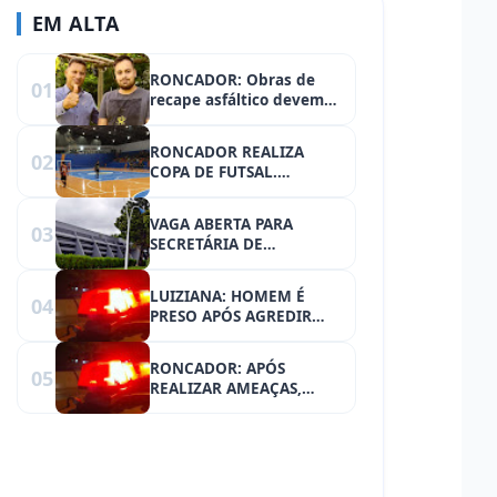
EM ALTA
RONCADOR: Obras de
01
recape asfáltico devem
atender zona rural
RONCADOR REALIZA
02
COPA DE FUTSAL.
CONFIRA OS RESULTADOS
DA PRIMEIRA RODADA:
VAGA ABERTA PARA
03
SECRETÁRIA DE
ASSISTÊNCIA SOCIAL EM
RONCADOR
LUIZIANA: HOMEM É
04
PRESO APÓS AGREDIR
COMPANHEIRA COM
SOCO
RONCADOR: APÓS
05
REALIZAR AMEAÇAS,
HOMEM É PRESO NO
ALTO SÃO JOÃO