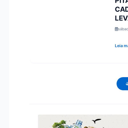
PIT
CAD
LEV
sábad
Leia m