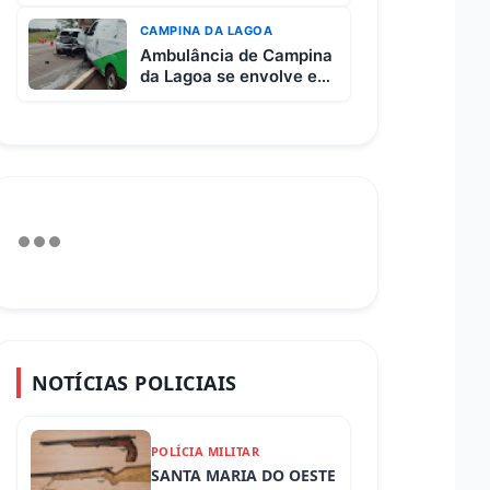
após colisão entre
picape e caminhão
CAMPINA DA LAGOA
Ambulância de Campina
da Lagoa se envolve em
grave acidente na BR-
369 entre Campo
Mourão e Mamborê
NOTÍCIAS POLICIAIS
POLÍCIA MILITAR
SANTA MARIA DO OESTE