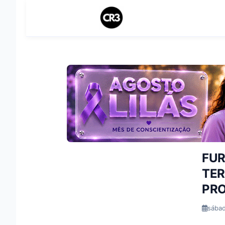
FUR
TER
PR
sábad