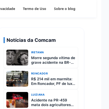
rivacidade
Termo de Uso
Sobre o blog
Notícias da Comcam
IRETAMA
Morre segunda vítima de
grave acidente na BR-
487 entre Iretama e
Luiziana
RONCADOR
R$ 214 mil em marmita:
Em Roncador, PF de luxo
custa R$ 65 e vem com
3 carnes
LUIZIANA
Acidente na PR-459
mata dois agricultores