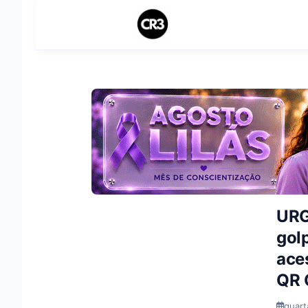
URG
gol
ace
QR 
quart