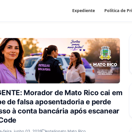
Expediente
Política de P
ENTE: Morador de Mato Rico cai em
pe de falsa aposentadoria e perde
sso à conta bancária após escanear
Code
a-feira, junho 03, 2026
estelionato Mato Rico