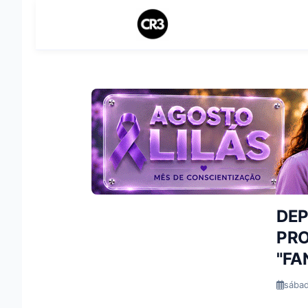
DEP
PRO
"FA
sábad