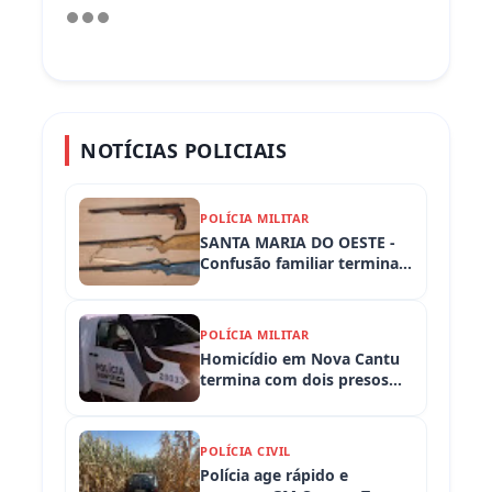
NOTÍCIAS POLICIAIS
POLÍCIA MILITAR
SANTA MARIA DO OESTE -
Confusão familiar termina
com prisão por ameaça,
embriaguez ao volante e
armas apreendidas
POLÍCIA MILITAR
Homicídio em Nova Cantu
termina com dois presos
em flagrante
POLÍCIA CIVIL
Polícia age rápido e