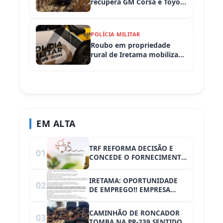
recupera GM Corsa e Toyota
Hilux levados de
propriedades rurais em
Iretama (PR)
POLÍCIA MILITAR
Roubo em propriedade
rural de Iretama mobiliza
equipes policiais em
Iretama (PR)
EM ALTA
TRF REFORMA DECISÃO E
01
CONCEDE O FORNECIMENTO
DE CANABIDIOL PARA
PACIENTE DE MAMBORÊ.
IRETAMA: OPORTUNIDADE
02
DE EMPREGO!! EMPRESA
CONTRATA OFICIAL E
SERVENTE DE OBRAS...
CAMINHÃO DE RONCADOR
03
TOMBA NA PR-239 SENTIDO