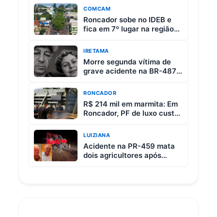
COMCAM
Roncador sobe no IDEB e
fica em 7º lugar na região
da Comcam
IRETAMA
Morre segunda vítima de
grave acidente na BR-487
entre Iretama e Luiziana
RONCADOR
R$ 214 mil em marmita: Em
Roncador, PF de luxo custa
R$ 65 e vem com 3 carnes
LUIZIANA
Acidente na PR-459 mata
dois agricultores após
colisão entre picape e
caminhão