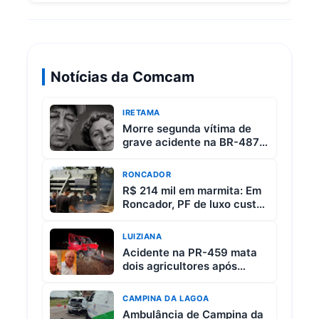
Notícias da Comcam
IRETAMA
Morre segunda vítima de
grave acidente na BR-487
entre Iretama e Luiziana
RONCADOR
R$ 214 mil em marmita: Em
Roncador, PF de luxo custa
R$ 65 e vem com 3 carnes
LUIZIANA
Acidente na PR-459 mata
dois agricultores após
colisão entre picape e
caminhão
CAMPINA DA LAGOA
Ambulância de Campina da