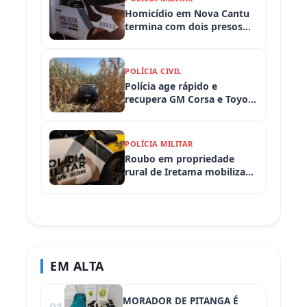
Homicídio em Nova Cantu
termina com dois presos
em flagrante
POLÍCIA CIVIL
Polícia age rápido e
recupera GM Corsa e Toyota
Hilux levados de
propriedades rurais em
Iretama (PR)
POLÍCIA MILITAR
Roubo em propriedade
rural de Iretama mobiliza
equipes policiais em
Iretama (PR)
EM ALTA
MORADOR DE PITANGA É
01