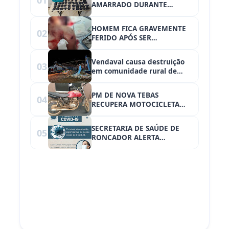
AMARRADO DURANTE
ROUBO. VEÍCULO FOI
RECUPERADO EM GUAÍRA
HOMEM FICA GRAVEMENTE
02
FERIDO APÓS SER
ESFAQUEADO EM MAMBORÊ
Vendaval causa destruição
03
em comunidade rural de
Maripá, no Oeste do Paraná
PM DE NOVA TEBAS
04
RECUPERA MOTOCICLETA
QUE HAVIA SIDO FURTADA
EM UBIRATÃ
SECRETARIA DE SAÚDE DE
05
RONCADOR ALERTA
POPULAÇÃO PARA RETORNAR
O USO DE MÁSCARA DEVIDO
AUMENTO DE CASOS DE
COVID-19