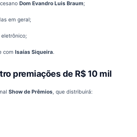
iocesano
Dom Evandro Luis Braum
;
as em geral;
letrônico;
te com
Isaías Siqueira
.
tro premiações de R$ 10 mil
onal
Show de Prêmios
, que distribuirá: