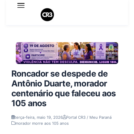
Expediente
Política de Privacidade
Termo de Uso
Sobre o blog
Roncador se despede de
Antônio Duarte, morador
centenário que faleceu aos
105 anos
terça-feira, maio 19, 2026
Portal CR3 / Meu Paraná
morador morre aos 105 anos