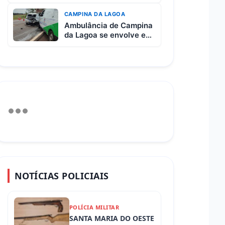
após colisão entre
picape e caminhão
CAMPINA DA LAGOA
Ambulância de Campina
da Lagoa se envolve em
grave acidente na BR-
369 entre Campo
Mourão e Mamborê
NOTÍCIAS POLICIAIS
POLÍCIA MILITAR
SANTA MARIA DO OESTE