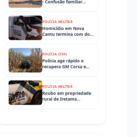
- Confusão familiar
termina com prisão por
ameaça, embriaguez ao
volante e armas
POLÍCIA MILITAR
apreendidas
Homicídio em Nova
Cantu termina com dois
presos em flagrante
POLÍCIA CIVIL
Polícia age rápido e
recupera GM Corsa e
Toyota Hilux levados de
propriedades rurais em
Iretama (PR)
POLÍCIA MILITAR
Roubo em propriedade
rural de Iretama
mobiliza equipes
policiais em Iretama
(PR)