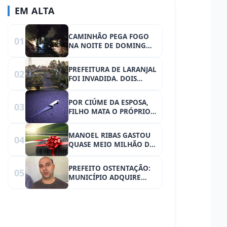
EM ALTA
CAMINHÃO PEGA FOGO
01
NA NOITE DE DOMINGO
EM RONCADOR
PREFEITURA DE LARANJAL
02
FOI INVADIDA. DOIS
VEÍCULOS FORAM
FURTADOS
POR CIÚME DA ESPOSA,
03
FILHO MATA O PRÓPRIO
PAI COM FACADA
MANOEL RIBAS GASTOU
04
QUASE MEIO MILHÃO DE
REAIS SOMENTE COM
PNEUS NO ANO DE 2023
PREFEITO OSTENTAÇÃO:
05
MUNICÍPIO ADQUIRE
VEÍCULO DE QUASE R$
200 MIL PARA USO DO
GABINETE DO PREFEITO