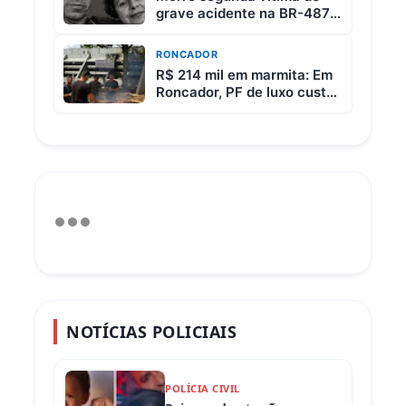
grave acidente na BR-487
entre Iretama e Luiziana
RONCADOR
R$ 214 mil em marmita: Em
Roncador, PF de luxo custa
R$ 65 e vem com 3 carnes
NOTÍCIAS POLICIAIS
POLÍCIA CIVIL