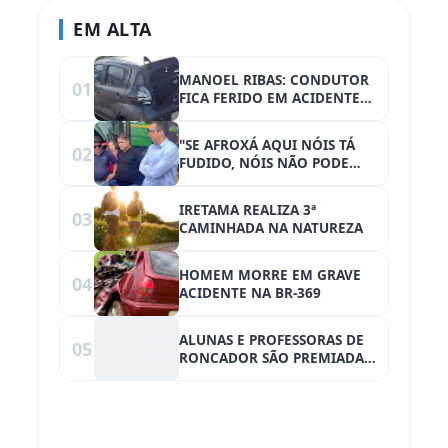
EM ALTA
MANOEL RIBAS: CONDUTOR
01
FICA FERIDO EM ACIDENTE
NA PR-487
"SE AFROXÁ AQUI NÓIS TÁ
02
FUDIDO, NÓIS NÃO PODE
AFROXÁ"
IRETAMA REALIZA 3ª
03
CAMINHADA NA NATUREZA
HOMEM MORRE EM GRAVE
04
ACIDENTE NA BR-369
ALUNAS E PROFESSORAS DE
05
RONCADOR SÃO PREMIADAS
NA EDIÇÃO 2022 DO
CONCURSO AGRINHO