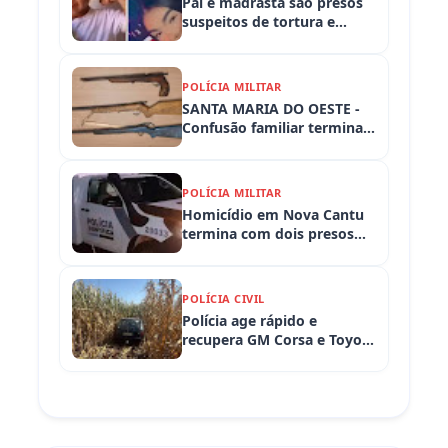
Pai e madrasta são presos
suspeitos de tortura e
morte de criança de 3 anos
POLÍCIA MILITAR
SANTA MARIA DO OESTE -
Confusão familiar termina
com prisão por ameaça,
embriaguez ao volante e
armas apreendidas
POLÍCIA MILITAR
Homicídio em Nova Cantu
termina com dois presos
em flagrante
POLÍCIA CIVIL
Polícia age rápido e
recupera GM Corsa e Toyota
Hilux levados de
propriedades rurais em
Iretama (PR)