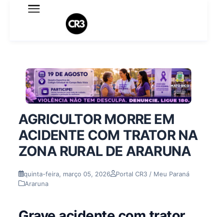
Expediente
Política de Privacidade
Termo de Uso
Sobre o blog
AGRICULTOR MORRE EM
ACIDENTE COM TRATOR NA
ZONA RURAL DE ARARUNA
quinta-feira, março 05, 2026
Portal CR3 / Meu Paraná
Araruna
Grave acidente com trator