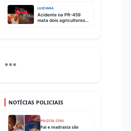
custa R$ 65 e vem com
3 carnes
LUIZIANA
Acidente na PR-459
mata dois agricultores
após colisão entre
picape e caminhão
NOTÍCIAS POLICIAIS
POLÍCIA CIVIL
Pai e madrasta são