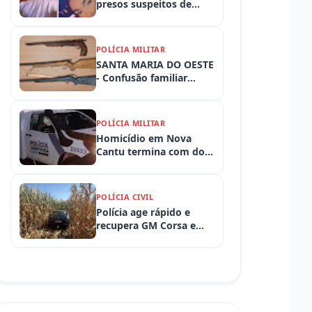
presos suspeitos de
tortura e morte de
criança de 3 anos
POLÍCIA MILITAR
SANTA MARIA DO OESTE
- Confusão familiar
termina com prisão por
ameaça, embriaguez ao
volante e armas
POLÍCIA MILITAR
apreendidas
Homicídio em Nova
Cantu termina com dois
presos em flagrante
POLÍCIA CIVIL
Polícia age rápido e
recupera GM Corsa e
Toyota Hilux levados de
propriedades rurais em
Iretama (PR)