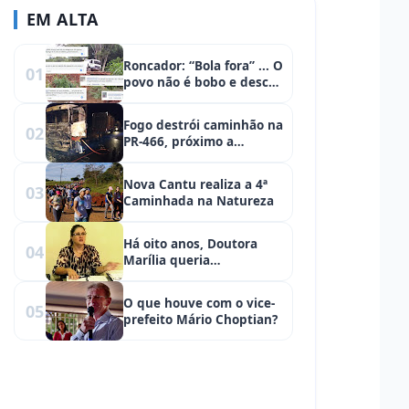
EM ALTA
Roncador: “Bola fora” ... O
01
povo não é bobo e desce
a lenha!
Fogo destrói caminhão na
02
PR-466, próximo a
Subestação de Furnas
Nova Cantu realiza a 4ª
03
Caminhada na Natureza
Há oito anos, Doutora
04
Marília queria
transformar Roncador em
um polo da saúde
O que houve com o vice-
05
prefeito Mário Choptian?