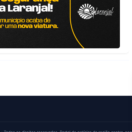
 - Todos os direitos reservados. Portal de notícias da região centro-oes