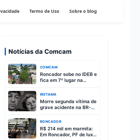
rivacidade
Termo de Uso
Sobre o blog
Notícias da Comcam
COMCAM
Roncador sobe no IDEB e
fica em 7º lugar na
região da Comcam
IRETAMA
Morre segunda vítima de
grave acidente na BR-
487 entre Iretama e
Luiziana
RONCADOR
R$ 214 mil em marmita:
Em Roncador, PF de luxo