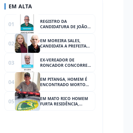
EM ALTA
REGISTRO DA
01
CANDIDATURA DE JOÃO
GLUCHAK APARECE NO
DIVULGACAND
EM MOREIRA SALES,
02
CANDIDATA A PREFEITA
TEM MARIDO COM VICE
EX-VEREADOR DE
03
RONCADOR CONCORRE A
UMA VAGA NO
LEGISLATIVO DE IRETAMA
EM PITANGA, HOMEM É
04
ENCONTRADO MORTO
COM O CORPO
QUEIMADO PRÓXIMO AO
EM MATO RICO HOMEM
05
FOGÃO EM SUA
FURTA RESIDÊNCIA,
RESIDÊNCIA
GASTA NO COMÉRCIO
LOCAL, MAS ALEGA QUE
VAI DEVOLVER O
DINHEIRO