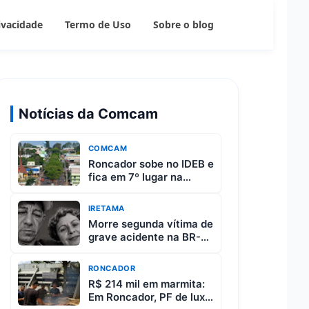
rivacidade
Termo de Uso
Sobre o blog
Notícias da Comcam
COMCAM
Roncador sobe no IDEB e
fica em 7º lugar na
região da Comcam
IRETAMA
Morre segunda vítima de
grave acidente na BR-
487 entre Iretama e
Luiziana
RONCADOR
R$ 214 mil em marmita:
Em Roncador, PF de luxo