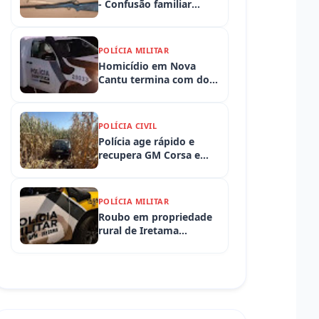
- Confusão familiar
termina com prisão por
ameaça, embriaguez ao
volante e armas
POLÍCIA MILITAR
apreendidas
Homicídio em Nova
Cantu termina com dois
presos em flagrante
POLÍCIA CIVIL
Polícia age rápido e
recupera GM Corsa e
Toyota Hilux levados de
propriedades rurais em
Iretama (PR)
POLÍCIA MILITAR
Roubo em propriedade
rural de Iretama
mobiliza equipes
policiais em Iretama
(PR)