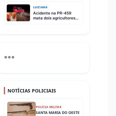
custa R$ 65 e vem com
3 carnes
LUIZIANA
Acidente na PR-459
mata dois agricultores
após colisão entre
picape e caminhão
NOTÍCIAS POLICIAIS
POLÍCIA MILITAR
SANTA MARIA DO OESTE