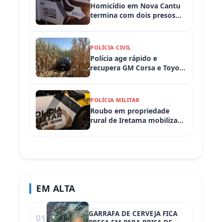
Homicídio em Nova Cantu
termina com dois presos
em flagrante
POLÍCIA CIVIL
Polícia age rápido e
recupera GM Corsa e Toyota
Hilux levados de
propriedades rurais em
Iretama (PR)
POLÍCIA MILITAR
Roubo em propriedade
rural de Iretama mobiliza
equipes policiais em
Iretama (PR)
EM ALTA
GARRAFA DE CERVEJA FICA
01