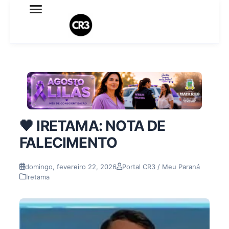
Expediente
Política de Privacidade
Termo de Uso
Sobre o blog
🖤 IRETAMA: NOTA DE
FALECIMENTO
domingo, fevereiro 22, 2026
Portal CR3 / Meu Paraná
Iretama