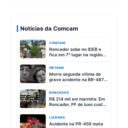
Notícias da Comcam
COMCAM
Roncador sobe no IDEB e
fica em 7º lugar na região
da Comcam
IRETAMA
Morre segunda vítima de
grave acidente na BR-487
entre Iretama e Luiziana
RONCADOR
R$ 214 mil em marmita: Em
Roncador, PF de luxo custa
R$ 65 e vem com 3 carnes
LUIZIANA
Acidente na PR-459 mata