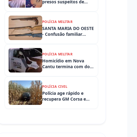
presos suspeitos de
tortura e morte de
criança de 3 anos
POLÍCIA MILITAR
SANTA MARIA DO OESTE
- Confusão familiar
termina com prisão por
ameaça, embriaguez ao
volante e armas
POLÍCIA MILITAR
apreendidas
Homicídio em Nova
Cantu termina com dois
presos em flagrante
POLÍCIA CIVIL
Polícia age rápido e
recupera GM Corsa e
Toyota Hilux levados de
propriedades rurais em
Iretama (PR)