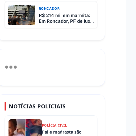
487 entre Iretama e
Luiziana
RONCADOR
R$ 214 mil em marmita:
Em Roncador, PF de luxo
custa R$ 65 e vem com
3 carnes
NOTÍCIAS POLICIAIS
POLÍCIA CIVIL
Pai e madrasta são