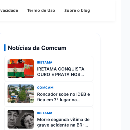
rivacidade
Termo de Uso
Sobre o blog
Notícias da Comcam
IRETAMA
IRETAMA CONQUISTA
OURO E PRATA NOS
JOGOS ESCOLARES DO
PARANÁ
COMCAM
Roncador sobe no IDEB e
fica em 7º lugar na
região da Comcam
IRETAMA
Morre segunda vítima de
grave acidente na BR-