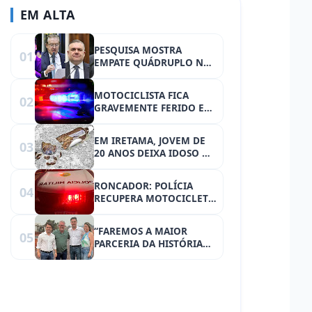
EM ALTA
PESQUISA MOSTRA
01
EMPATE QUÁDRUPLO NA
DISPUTA PELA
PREFEITURA DE CURITIBA
MOTOCICLISTA FICA
02
- Pimentel tem 19%;
GRAVEMENTE FERIDO EM
Requião, 18%; Ducci,
ACIDENTE NO CENTRO
18%; Leprevost, 14%, diz
DE IRETAMA DURANTE A
Quaest
EM IRETAMA, JOVEM DE
03
MADRUGADA
20 ANOS DEIXA IDOSO DE
86 GRAVEMENTE FERIDO
COM GARRAFADA
RONCADOR: POLÍCIA
04
RECUPERA MOTOCICLETA
FURTADA NO ÚLTIMO DIA
22
“FAREMOS A MAIOR
05
PARCERIA DA HISTÓRIA
ENTRE O GOVERNO DO
ESTADO E O MUNICÍPIO
DE RONCADOR”