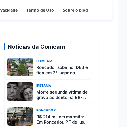
rivacidade
Termo de Uso
Sobre o blog
Notícias da Comcam
COMCAM
Roncador sobe no IDEB e
fica em 7º lugar na
região da Comcam
IRETAMA
Morre segunda vítima de
grave acidente na BR-
487 entre Iretama e
Luiziana
RONCADOR
R$ 214 mil em marmita:
Em Roncador, PF de luxo