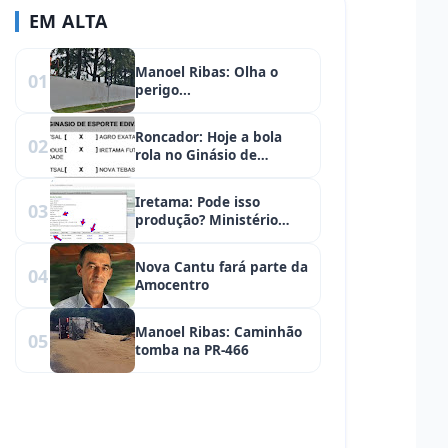
EM ALTA
Manoel Ribas: Olha o
01
perigo...
Roncador: Hoje a bola
02
rola no Ginásio de
Esportes. Segunda
rodada da Copa de Futsal
Iretama: Pode isso
03
produção? Ministério
Público está de olho...
Nova Cantu fará parte da
04
Amocentro
Manoel Ribas: Caminhão
05
tomba na PR-466