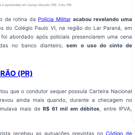
as é apreendido em Campo Mourão (PR). Foto: PM
ão de rotina da
Polícia Militar
acabou revelando uma
s do Colégio Paulo VI, na região do Lar Paraná, em
 foi abordado após policiais presenciarem uma cena
das no banco dianteiro,
sem o uso do cinto de
URÃO (PR)
tou que o condutor sequer possuía Carteira Nacional
gravou ainda mais quando, durante a checagem no
acumulava mais de
R$ 61 mil em débitos
, entre IPVA,
orista recebeu as autuações previstas no
Código de