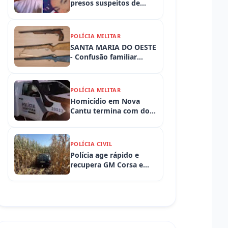
presos suspeitos de
tortura e morte de
criança de 3 anos
POLÍCIA MILITAR
SANTA MARIA DO OESTE
- Confusão familiar
termina com prisão por
ameaça, embriaguez ao
volante e armas
POLÍCIA MILITAR
apreendidas
Homicídio em Nova
Cantu termina com dois
presos em flagrante
POLÍCIA CIVIL
Polícia age rápido e
recupera GM Corsa e
Toyota Hilux levados de
propriedades rurais em
Iretama (PR)