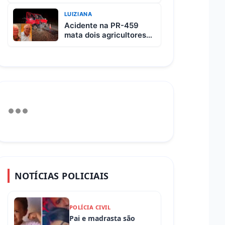
custa R$ 65 e vem com
3 carnes
LUIZIANA
Acidente na PR-459
mata dois agricultores
após colisão entre
picape e caminhão
NOTÍCIAS POLICIAIS
POLÍCIA CIVIL
Pai e madrasta são