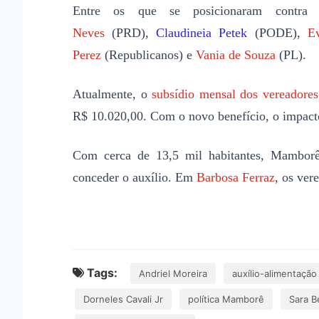
Entre os que se posicionaram contr
Neves
(PRD),
Claudineia Petek
(PODE),
E
Perez
(Republicanos) e
Vania de Souza
(PL).
Atualmente, o
subsídio mensal dos vereadores
R$ 10.020,00. Com o novo benefício, o impacto
Com cerca de 13,5 mil habitantes, Mambor
conceder o auxílio. Em
Barbosa Ferraz
, os ver
Tags:
Andriel Moreira
auxílio-alimentaçã
Dorneles Cavali Jr
política Mamborê
Sara B