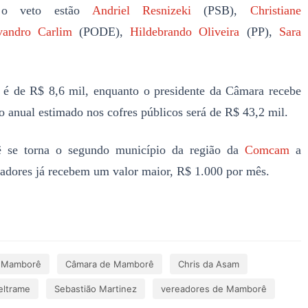
a o veto estão
Andriel Resnizeki
(PSB),
Christiane
vandro Carlim
(PODE),
Hildebrando Oliveira
(PP),
Sara
é de R$ 8,6 mil, enquanto o presidente da Câmara recebe
 anual estimado nos cofres públicos será de R$ 43,2 mil.
ê se torna o segundo município da região da
Comcam
a
eadores já recebem um valor maior, R$ 1.000 por mês.
o Mamborê
Câmara de Mamborê
Chris da Asam
eltrame
Sebastião Martinez
vereadores de Mamborê