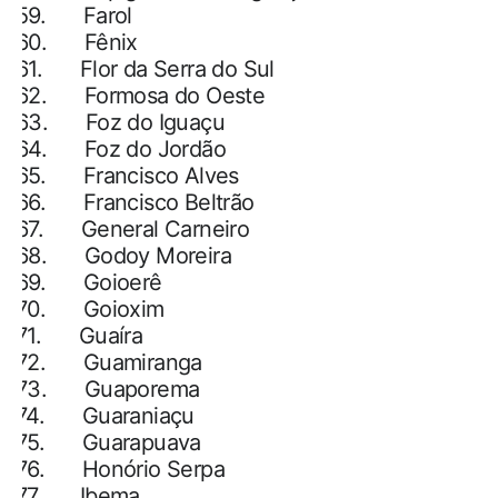
59.
Farol
60.
Fênix
61.
Flor da Serra do Sul
62.
Formosa do Oeste
63.
Foz do Iguaçu
64.
Foz do Jordão
65.
Francisco Alves
66.
Francisco Beltrão
67.
General Carneiro
68.
Godoy Moreira
69.
Goioerê
70.
Goioxim
71.
Guaíra
72.
Guamiranga
73.
Guaporema
74.
Guaraniaçu
75.
Guarapuava
76.
Honório Serpa
77.
Ibema