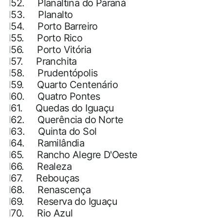
152.
Planaltina do Paraná
153.
Planalto
154.
Porto Barreiro
155.
Porto Rico
156.
Porto Vitória
157.
Pranchita
158.
Prudentópolis
159.
Quarto Centenário
160.
Quatro Pontes
161.
Quedas do Iguaçu
162.
Querência do Norte
163.
Quinta do Sol
164.
Ramilândia
165.
Rancho Alegre D'Oeste
166.
Realeza
167.
Rebouças
168.
Renascença
169.
Reserva do Iguaçu
170.
Rio Azul