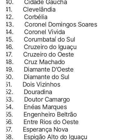
40.
Cidade Gaúcha
41.
Clevelândia
42.
Corbélia
43.
Coronel Domingos Soares
44.
Coronel Vivida
45.
Corumbataí do Sul
46.
Cruzeiro do Iguaçu
47.
Cruzeiro do Oeste
48.
Cruz Machado
49.
Diamante D'Oeste
50.
Diamante do Sul
51.
Dois Vizinhos
52.
Douradina
53.
Doutor Camargo
54.
Enéas Marques
55.
Engenheiro Beltrão
56.
Entre Rios do Oeste
57.
Esperança Nova
58.
Espigão Alto do Iguaçu