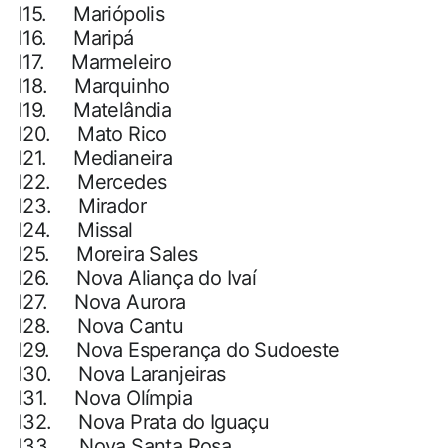
115.
Mariópolis
116.
Maripá
117.
Marmeleiro
118.
Marquinho
119.
Matelândia
120.
Mato Rico
121.
Medianeira
122.
Mercedes
123.
Mirador
124.
Missal
125.
Moreira Sales
126.
Nova Aliança do Ivaí
127.
Nova Aurora
128.
Nova Cantu
129.
Nova Esperança do Sudoeste
130.
Nova Laranjeiras
131.
Nova Olímpia
132.
Nova Prata do Iguaçu
133.
Nova Santa Rosa