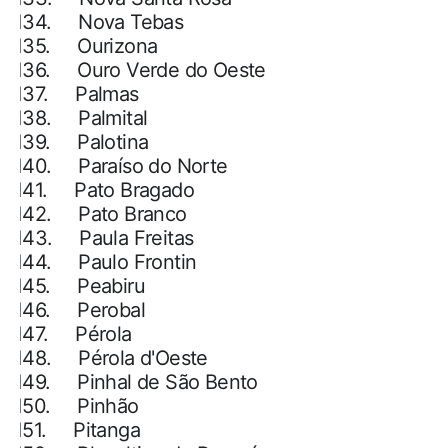
134.
Nova Tebas
135.
Ourizona
136.
Ouro Verde do Oeste
137.
Palmas
138.
Palmital
139.
Palotina
140.
Paraíso do Norte
141.
Pato Bragado
142.
Pato Branco
143.
Paula Freitas
144.
Paulo Frontin
145.
Peabiru
146.
Perobal
147.
Pérola
148.
Pérola d'Oeste
149.
Pinhal de São Bento
150.
Pinhão
151.
Pitanga