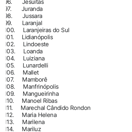
96.
Jesuítas
97.
Juranda
98.
Jussara
99.
Laranjal
100.
Laranjeiras do Sul
101.
Lidianópolis
102.
Lindoeste
103.
Loanda
104.
Luiziana
105.
Lunardelli
106.
Mallet
107.
Mamborê
108.
Manfrinópolis
109.
Mangueirinha
110.
Manoel Ribas
111.
Marechal Cândido Rondon
112.
Maria Helena
113.
Marilena
114.
Mariluz