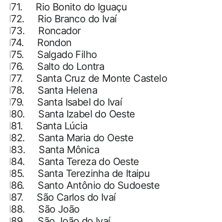
171.
Rio Bonito do Iguaçu
172.
Rio Branco do Ivaí
173.
Roncador
174.
Rondon
175.
Salgado Filho
176.
Salto do Lontra
177.
Santa Cruz de Monte Castelo
178.
Santa Helena
179.
Santa Isabel do Ivaí
180.
Santa Izabel do Oeste
181.
Santa Lúcia
182.
Santa Maria do Oeste
183.
Santa Mônica
184.
Santa Tereza do Oeste
185.
Santa Terezinha de Itaipu
186.
Santo Antônio do Sudoeste
187.
São Carlos do Ivaí
188.
São João
189.
São João do Ivaí