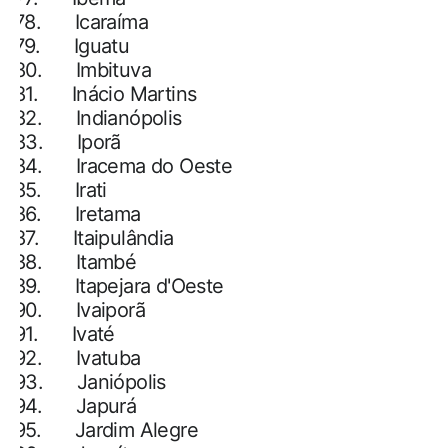
78.
Icaraíma
79.
Iguatu
80.
Imbituva
81.
Inácio Martins
82.
Indianópolis
83.
Iporã
84.
Iracema do Oeste
85.
Irati
86.
Iretama
87.
Itaipulândia
88.
Itambé
89.
Itapejara d'Oeste
90.
Ivaiporã
91.
Ivaté
92.
Ivatuba
93.
Janiópolis
94.
Japurá
95.
Jardim Alegre