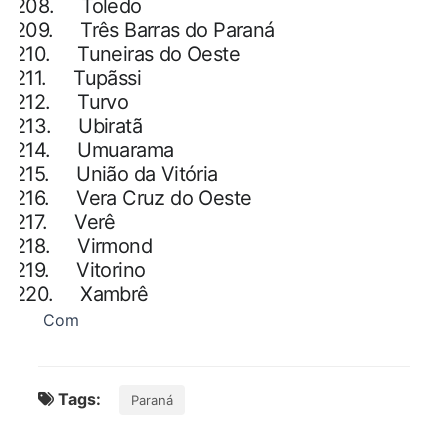
208.
Toledo
209.
Três Barras do Paraná
210.
Tuneiras do Oeste
211.
Tupãssi
212.
Turvo
213.
Ubiratã
214.
Umuarama
215.
União da Vitória
216.
Vera Cruz do Oeste
217.
Verê
218.
Virmond
219.
Vitorino
220.
Xambrê
Com
Tags:
Paraná