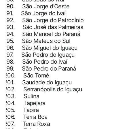
190.
São Jorge d'Oeste
191.
São Jorge do Ivaí
192.
São Jorge do Patrocínio
193.
São José das Palmeiras
194.
São Manoel do Paraná
195.
São Mateus do Sul
196.
São Miguel do Iguaçu
197.
São Pedro do Iguaçu
198.
São Pedro do Ivaí
199.
São Pedro do Paraná
200.
São Tomé
201.
Saudade do Iguaçu
202.
Serranópolis do Iguaçu
203.
Sulina
204.
Tapejara
205.
Tapira
206.
Terra Boa
207.
Terra Roxa