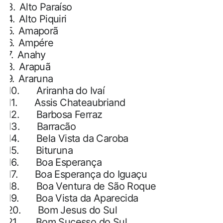
3.
Alto Paraíso
4.
Alto Piquiri
5.
Amaporã
6.
Ampére
7.
Anahy
8.
Arapuã
9.
Araruna
10.
Ariranha do Ivaí
11.
Assis Chateaubriand
12.
Barbosa Ferraz
13.
Barracão
14.
Bela Vista da Caroba
15.
Bituruna
16.
Boa Esperança
17.
Boa Esperança do Iguaçu
18.
Boa Ventura de São Roque
19.
Boa Vista da Aparecida
20.
Bom Jesus do Sul
21.
Bom Sucesso do Sul