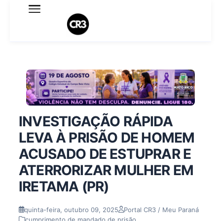
Expediente
Política de Privacidade
Termo de Uso
Sobre o blog
INVESTIGAÇÃO RÁPIDA
LEVA À PRISÃO DE HOMEM
ACUSADO DE ESTUPRAR E
ATERRORIZAR MULHER EM
IRETAMA (PR)
quinta-feira, outubro 09, 2025
Portal CR3 / Meu Paraná
cumprimento de mandado de prisão