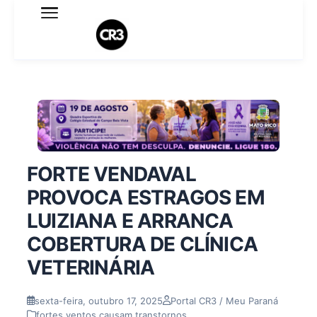
Expediente
Política de Privacidade
Termo de Uso
Sobre o blog
FORTE VENDAVAL
PROVOCA ESTRAGOS EM
LUIZIANA E ARRANCA
COBERTURA DE CLÍNICA
VETERINÁRIA
sexta-feira, outubro 17, 2025
Portal CR3 / Meu Paraná
fortes ventos causam transtornos