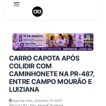
Expediente
Política de Privacidade
Termo de Uso
Sobre o blog
CARRO CAPOTA APÓS
COLIDIR COM
CAMINHONETE NA PR-487,
ENTRE CAMPO MOURÃO E
LUIZIANA
segunda-feira, setembro 01, 2025
Portal CR3 / Meu Paraná
acidente