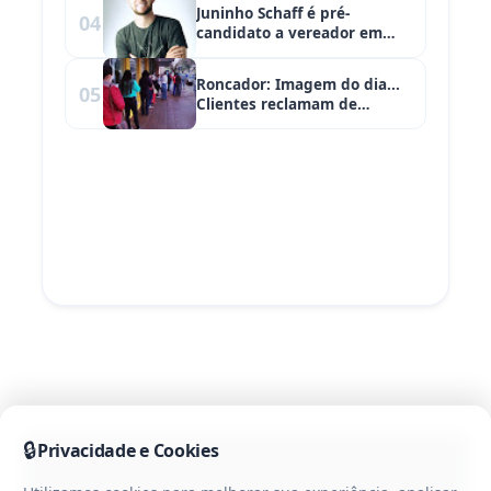
Juninho Schaff é pré-
04
candidato a vereador em
Pitanga!
Roncador: Imagem do dia...
05
Clientes reclamam de
aglomeração e filas na
agência dos Correios de
Roncador
🔒
Privacidade e Cookies