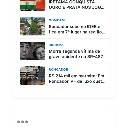
IRETAMA CONQUISTA
OURO E PRATA NOS JOGOS
ESCOLARES DO PARANÁ
COMCAM
Roncador sobe no IDEB e
fica em 7º lugar na região
da Comcam
IRETAMA
Morre segunda vítima de
grave acidente na BR-487
entre Iretama e Luiziana
RONCADOR
R$ 214 mil em marmita: Em
Roncador, PF de luxo custa
R$ 65 e vem com 3 carnes