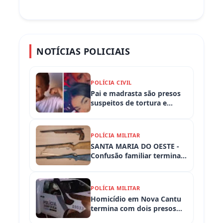
NOTÍCIAS POLICIAIS
POLÍCIA CIVIL
Pai e madrasta são presos
suspeitos de tortura e
morte de criança de 3 anos
POLÍCIA MILITAR
SANTA MARIA DO OESTE -
Confusão familiar termina
com prisão por ameaça,
embriaguez ao volante e
armas apreendidas
POLÍCIA MILITAR
Homicídio em Nova Cantu
termina com dois presos
em flagrante