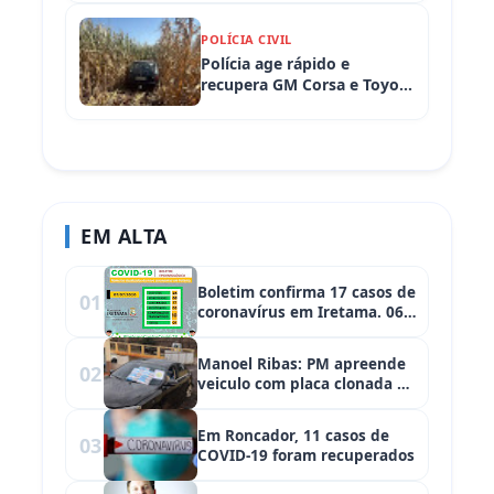
POLÍCIA CIVIL
Polícia age rápido e
recupera GM Corsa e Toyota
Hilux levados de
propriedades rurais em
Iretama (PR)
EM ALTA
Boletim confirma 17 casos de
01
coronavírus em Iretama. 06
casos foram recuperados!
Manoel Ribas: PM apreende
02
veiculo com placa clonada e
cigarros
Em Roncador, 11 casos de
03
COVID-19 foram recuperados