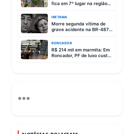
fica em 7º lugar na região
da Comcam
IRETAMA
Morre segunda vítima de
grave acidente na BR-487
entre Iretama e Luiziana
RONCADOR
R$ 214 mil em marmita: Em
Roncador, PF de luxo custa
R$ 65 e vem com 3 carnes