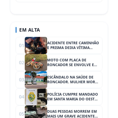
propriedades rurais em
Iretama (PR)
EM ALTA
ACIDENTE ENTRE CAMINHÃO
01
E PRISMA DEIXA VÍTIMA
PRESA NAS FERRAGENS NA
BR-376
MOTO COM PLACA DE
02
RONCADOR SE ENVOLVE EM
ACIDENTE NA PR-900. CASAL
FICA FERIDO
ESCÂNDALO NA SAÚDE DE
03
RONCADOR. MULHER MORRE
APÓS CIRURGIA DE
LAQUEADURA E CASO VIRA
POLÍCIA CUMPRE MANDADO
04
AÇÃO JUDICIAL CONTRA O
EM SANTA MARIA DO OESTE
MUNICÍPIO
E HOMEM É PRESO COM
REVÓLVER E MUNIÇÕES
DUAS PESSOAS MORREM EM
05
MAIS UM GRAVE ACIDENTE