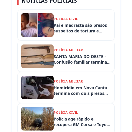
NOTÍCIAS POLICIAIS
POLÍCIA CIVIL
Pai e madrasta são presos
suspeitos de tortura e
morte de criança de 3 anos
POLÍCIA MILITAR
SANTA MARIA DO OESTE -
Confusão familiar termina
com prisão por ameaça,
embriaguez ao volante e
armas apreendidas
POLÍCIA MILITAR
Homicídio em Nova Cantu
termina com dois presos
em flagrante
POLÍCIA CIVIL
Polícia age rápido e
recupera GM Corsa e Toyota
Hilux levados de