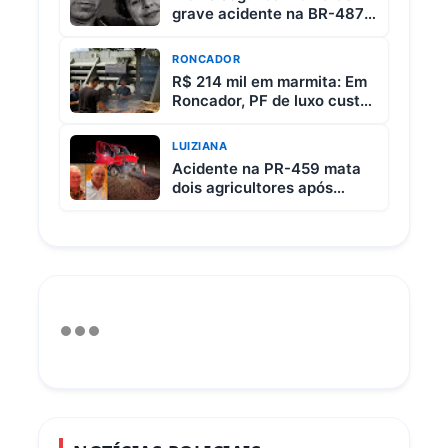
grave acidente na BR-487
entre Iretama e Luiziana
RONCADOR
R$ 214 mil em marmita: Em
Roncador, PF de luxo custa
R$ 65 e vem com 3 carnes
LUIZIANA
Acidente na PR-459 mata
dois agricultores após
colisão entre picape e
caminhão