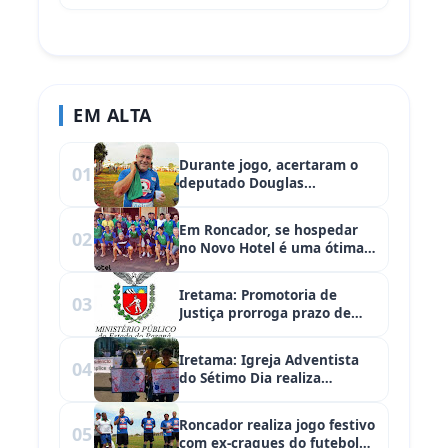
Iretama (PR)
EM ALTA
Durante jogo, acertaram o
01
deputado Douglas...
Em Roncador, se hospedar
02
no Novo Hotel é uma ótima
opção!
Iretama: Promotoria de
03
Justiça prorroga prazo de
inscrição para Teste Seletivo
Iretama: Igreja Adventista
04
do Sétimo Dia realiza
campanha: "Quebrando o
Silêncio"
Roncador realiza jogo festivo
05
com ex-craques do futebol