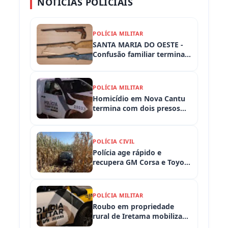
NOTÍCIAS POLICIAIS
POLÍCIA MILITAR
SANTA MARIA DO OESTE -
Confusão familiar termina
com prisão por ameaça,
embriaguez ao volante e
armas apreendidas
POLÍCIA MILITAR
Homicídio em Nova Cantu
termina com dois presos
em flagrante
POLÍCIA CIVIL
Polícia age rápido e
recupera GM Corsa e Toyota
Hilux levados de
propriedades rurais em
Iretama (PR)
POLÍCIA MILITAR
Roubo em propriedade
rural de Iretama mobiliza
equipes policiais em