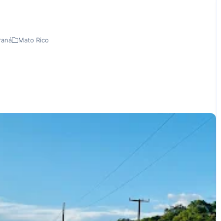
raná
Mato Rico