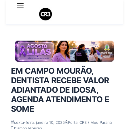
Expediente
Política de Privacidade
Termo de Uso
Sobre o blog
EM CAMPO MOURÃO,
DENTISTA RECEBE VALOR
ADIANTADO DE IDOSA,
AGENDA ATENDIMENTO E
SOME
sexta-feira, janeiro 10, 2025
Portal CR3 / Meu Paraná
Campo Mourão