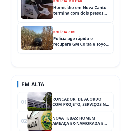
POLÍCIA MILITAR
Homicídio em Nova Cantu
termina com dois presos
em flagrante
POLÍCIA CIVIL
Polícia age rápido e
recupera GM Corsa e Toyota
Hilux levados de
propriedades rurais em
Iretama (PR)
EM ALTA
RONCADOR: DE ACORDO
01
COM PROJETO, SERVIÇOS NO
POSTO DO DETRAN SERÃO
LIMITADOS À VEICULOS NO
NOVA TEBAS: HOMEM
02
VALOR DE ATÉ R$ 31.494,00
AMEAÇA EX-NAMORADA E
ACABA SE DANDO MAL