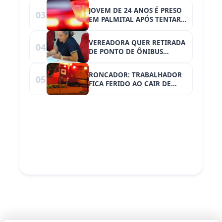
JOVEM DE 24 ANOS É PRESO
03
EM PALMITAL APÓS TENTAR
ROUBAR FARMÁCIA
VEREADORA QUER RETIRADA
04
DE PONTO DE ÔNIBUS
PRÓXIMO À ESCOLA: “ESTAVA
TENDO UM ENCONTRO
RONCADOR: TRABALHADOR
05
AMOROSO NAQUELE
FICA FERIDO AO CAIR DE
PONTINHO”
TELHADO