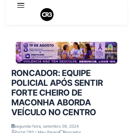
Expediente
Política de Privacidade
Termo de Uso
Sobre o blog
RONCADOR: EQUIPE
POLICIAL APÓS SENTIR
FORTE CHEIRO DE
MACONHA ABORDA
VEÍCULO NO CENTRO
segunda-feira, setembro 09, 2024
Portal CR3 / Meu Paraná
Roncador