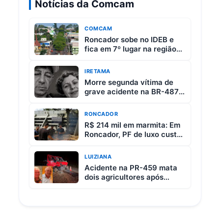
Notícias da Comcam
COMCAM
Roncador sobe no IDEB e
fica em 7º lugar na região
da Comcam
IRETAMA
Morre segunda vítima de
grave acidente na BR-487
entre Iretama e Luiziana
RONCADOR
R$ 214 mil em marmita: Em
Roncador, PF de luxo custa
R$ 65 e vem com 3 carnes
LUIZIANA
Acidente na PR-459 mata
dois agricultores após
colisão entre picape e
caminhão