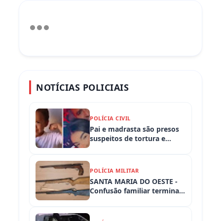
NOTÍCIAS POLICIAIS
POLÍCIA CIVIL
Pai e madrasta são presos
suspeitos de tortura e
morte de criança de 3 anos
POLÍCIA MILITAR
SANTA MARIA DO OESTE -
Confusão familiar termina
com prisão por ameaça,
embriaguez ao volante e
armas apreendidas