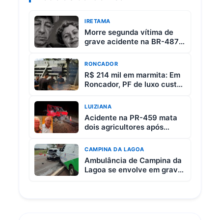
IRETAMA
Morre segunda vítima de
grave acidente na BR-487
entre Iretama e Luiziana
RONCADOR
R$ 214 mil em marmita: Em
Roncador, PF de luxo custa
R$ 65 e vem com 3 carnes
LUIZIANA
Acidente na PR-459 mata
dois agricultores após
colisão entre picape e
caminhão
CAMPINA DA LAGOA
Ambulância de Campina da
Lagoa se envolve em grave
acidente na BR-369 entre
Campo Mourão e Mamborê