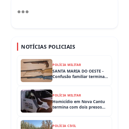
NOTÍCIAS POLICIAIS
POLÍCIA MILITAR
SANTA MARIA DO OESTE -
Confusão familiar termina
com prisão por ameaça,
embriaguez ao volante e
armas apreendidas
POLÍCIA MILITAR
Homicídio em Nova Cantu
termina com dois presos
em flagrante
POLÍCIA CIVIL