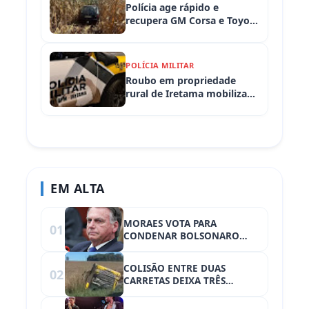
Polícia age rápido e
recupera GM Corsa e Toyota
Hilux levados de
propriedades rurais em
Iretama (PR)
POLÍCIA MILITAR
Roubo em propriedade
rural de Iretama mobiliza
equipes policiais em
Iretama (PR)
EM ALTA
MORAES VOTA PARA
01
CONDENAR BOLSONARO
POR TENTATIVA DE GOLPE
COLISÃO ENTRE DUAS
02
CARRETAS DEIXA TRÊS
FERIDOS NO TREVO DE
CAMPINA DA LAGOA