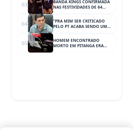
BANDA KINGS CONFIRMADA
03
NAS FESTIVIDADES DE 64
ANOS DE RONCADOR
“PRA MIM SER CRITICADO
04
PELO PT ACABA SENDO UM
ELOGIO”, DIZ VEREADOR
SIDNEI JARDIM
HOMEM ENCONTRADO
05
MORTO EM PITANGA ERA
INVESTIGADO POR ESTUPRO
DE VULNERÁVEL EM
GUARATUBA-PR