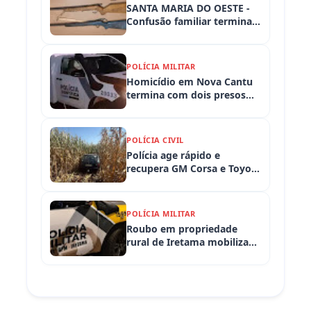
SANTA MARIA DO OESTE -
Confusão familiar termina
com prisão por ameaça,
embriaguez ao volante e
armas apreendidas
POLÍCIA MILITAR
Homicídio em Nova Cantu
termina com dois presos
em flagrante
POLÍCIA CIVIL
Polícia age rápido e
recupera GM Corsa e Toyota
Hilux levados de
propriedades rurais em
Iretama (PR)
POLÍCIA MILITAR
Roubo em propriedade
rural de Iretama mobiliza
equipes policiais em
Iretama (PR)