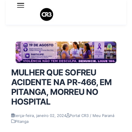
Expediente
Política de Privacidade
Termo de Uso
Sobre o blog
MULHER QUE SOFREU
ACIDENTE NA PR-466, EM
PITANGA, MORREU NO
HOSPITAL
terça-feira, janeiro 02, 2024
Portal CR3 / Meu Paraná
Pitanga