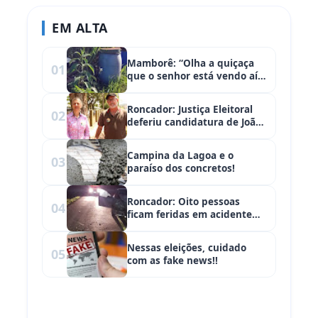
EM ALTA
Mamborê: “Olha a quiçaça
01
que o senhor está vendo aí.
Até cobra matei aqui na
frente da minha casa!”
Roncador: Justiça Eleitoral
02
deferiu candidatura de João
Gluchak
Campina da Lagoa e o
03
paraíso dos concretos!
Roncador: Oito pessoas
04
ficam feridas em acidente
próximo ao Santo Antônio
Nessas eleições, cuidado
05
com as fake news!!