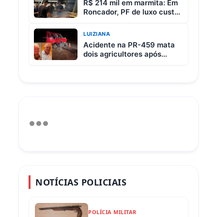
R$ 214 mil em marmita: Em
Roncador, PF de luxo custa
R$ 65 e vem com 3 carnes
LUIZIANA
Acidente na PR-459 mata
dois agricultores após
colisão entre picape e
caminhão
NOTÍCIAS POLICIAIS
POLÍCIA MILITAR