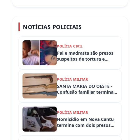
NOTÍCIAS POLICIAIS
POLÍCIA CIVIL
Pai e madrasta são presos
suspeitos de tortura e
morte de criança de 3 anos
POLÍCIA MILITAR
SANTA MARIA DO OESTE -
Confusão familiar termina
com prisão por ameaça,
embriaguez ao volante e
armas apreendidas
POLÍCIA MILITAR
Homicídio em Nova Cantu
termina com dois presos
em flagrante