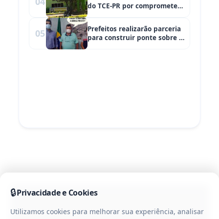
04
do TCE-PR por comprometer
mais de 48% das receitas
com a folha de pagamento
Prefeitos realizarão parceria
05
no último semestre de 2020
para construir ponte sobre o
Rio Azul
🔒
Privacidade e Cookies
Utilizamos cookies para melhorar sua experiência, analisar