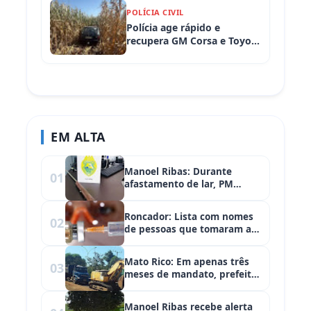
POLÍCIA CIVIL
Polícia age rápido e
recupera GM Corsa e Toyota
Hilux levados de
propriedades rurais em
Iretama (PR)
EM ALTA
Manoel Ribas: Durante
01
afastamento de lar, PM
apreende arma de fogo
Roncador: Lista com nomes
02
de pessoas que tomaram a
vacina contra Covid-19 deve
sair na próxima semana
Mato Rico: Em apenas três
03
meses de mandato, prefeito
Edelir faz história!
Manoel Ribas recebe alerta