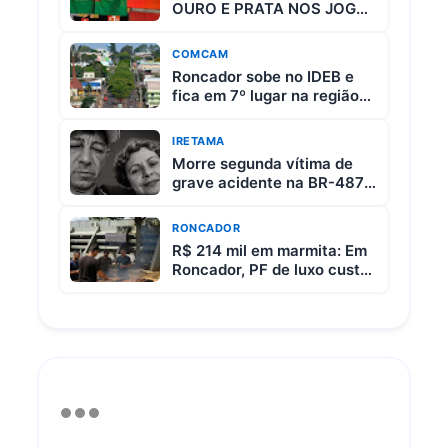
OURO E PRATA NOS JOGOS
ESCOLARES DO PARANÁ
COMCAM
Roncador sobe no IDEB e
fica em 7º lugar na região
da Comcam
IRETAMA
Morre segunda vítima de
grave acidente na BR-487
entre Iretama e Luiziana
RONCADOR
R$ 214 mil em marmita: Em
Roncador, PF de luxo custa
R$ 65 e vem com 3 carnes