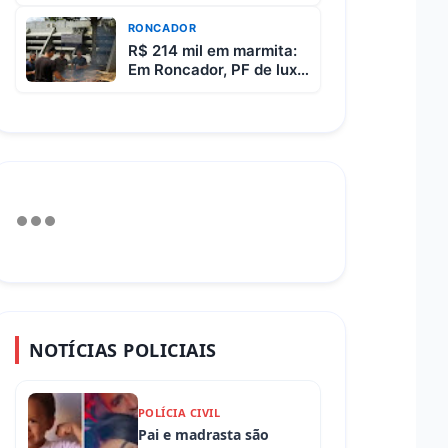
487 entre Iretama e
Luiziana
RONCADOR
R$ 214 mil em marmita:
Em Roncador, PF de luxo
custa R$ 65 e vem com
3 carnes
NOTÍCIAS POLICIAIS
POLÍCIA CIVIL
Pai e madrasta são