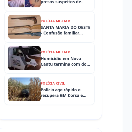
presos suspeitos de
tortura e morte de
criança de 3 anos
POLÍCIA MILITAR
SANTA MARIA DO OESTE
- Confusão familiar
termina com prisão por
ameaça, embriaguez ao
volante e armas
POLÍCIA MILITAR
apreendidas
Homicídio em Nova
Cantu termina com dois
presos em flagrante
POLÍCIA CIVIL
Polícia age rápido e
recupera GM Corsa e
Toyota Hilux levados de
propriedades rurais em
Iretama (PR)