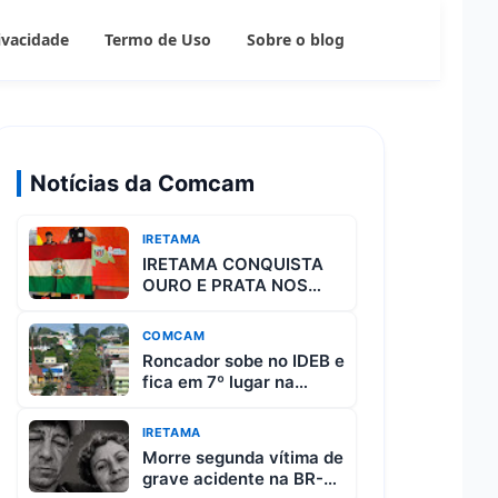
rivacidade
Termo de Uso
Sobre o blog
Notícias da Comcam
IRETAMA
IRETAMA CONQUISTA
OURO E PRATA NOS
JOGOS ESCOLARES DO
PARANÁ
COMCAM
Roncador sobe no IDEB e
fica em 7º lugar na
região da Comcam
IRETAMA
Morre segunda vítima de
grave acidente na BR-